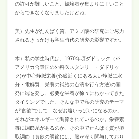
の許可が難しいこと、被験者が集まりにくいこと
からできなくなりましたけどね。
美）先生がたんぱく質、アミノ酸の研究にご尽力
されるきっかけも学生時代の研究の影響ですか。
木）私の学生時代は、1970年頃ダドリック（※
アメリカ合衆国の外科医スタンリー・ダドリッ
ク)が中心静脈栄養(心臓近くにある太い静脈に水
分・電解質、栄養の補給の点滴を行う方法)の開
発に端を発し、必要な栄養が徐々にわかってきた
タイミングでした。そんな中で私の研究のテーマ
が”食欲”でして、なぜお腹いっぱいになるのか。
それがエネルギーで調節されているのか。栄養素
毎に調節系があるのか。その中でたんぱく質が摂
取調節（食欲の調節には、脳が深く関与しており