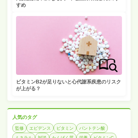
すめ
ビタミンB2が足りないと心代謝系疾患のリスク
が上がる？
人気のタグ
監修
エビデンス
ビタミン
パントテン酸
ミネラル
対談
たんぱく質
栄養
ビタミンC